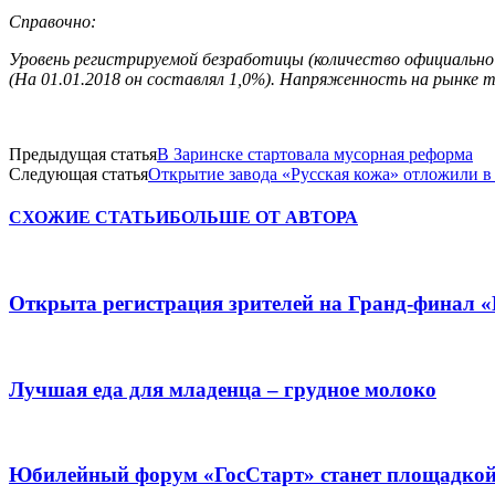
Справочно:
Уровень регистрируемой безработицы (количество официально
(На 01.01.2018 он составлял 1,0%). Напряженность на рынке т
Предыдущая статья
В Заринске стартовала мусорная реформа
Следующая статья
Открытие завода «Русская кожа» отложили в
СХОЖИЕ СТАТЬИ
БОЛЬШЕ ОТ АВТОРА
Открыта регистрация зрителей на Гранд-финал 
Лучшая еда для младенца – грудное молоко
Юбилейный форум «ГосСтарт» станет площадкой