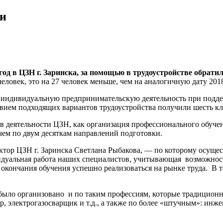
ти
год в ЦЗН г. Заринска, за помощью в трудоустройстве обрати
еловек, это на 27 человек меньше, чем на аналогичную дату 2018
, индивидуальную предпринимательскую деятельность при подд
твием подходящих вариантов трудоустройства получили шесть к
 в деятельности ЦЗН, как организация профессионального обуче
 чем по двум десяткам направлений подготовки.
ор ЦЗН г. Заринска Светлана Рыбакова, — по которому осуществ
идуальная работа наших специалистов, учитывающая возможност
кончания обучения успешно реализоваться на рынке труда. В 
 было организовано и по таким профессиям, которые традиционн
р, электрогазосварщик и т.д., а также по более «штучным»: инж