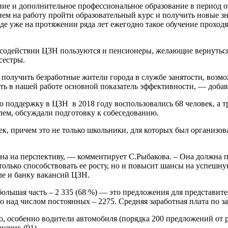
е и дополнительное профессиональное образование в период от
ем на работу пройти образовательный курс и получить новые зн
оде уже на протяжении ряда лет ежегодно такое обучение проход
одействии ЦЗН пользуются и пенсионеры, желающие вернуться к
сестры.
олучить безработные жители города в службе занятости, возмож
сть в нашей работе основной показатель эффективности, — добав
поддержку в ЦЗН в 2018 году воспользовались 68 человек, а т
елем, обсуждали подготовку к собеседованию.
ек, причем это не только школьники, для которых был организ
а на перспективу, — комментирует С.Рыбакова. – Она должна п
е только способствовать ее росту, но и повысит шансы на успе
е и банку вакансий ЦЗН.
ольшая часть – 2 335 (68 %) — это предложения для представит
о над числом постоянных – 2275. Средняя заработная плата по з
о, особенно водители автомобиля (порядка 200 предложений от
узчик (91).