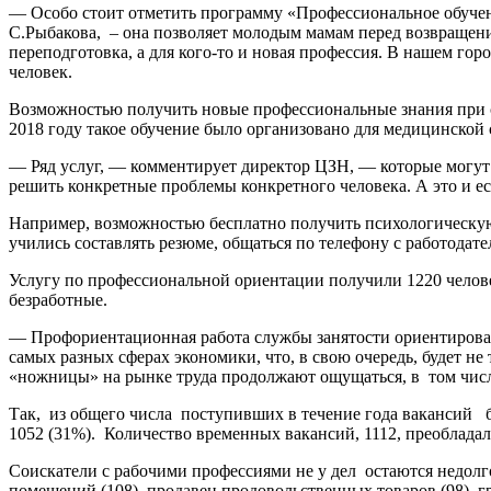
— Особо стоит отметить программу «Профессиональное обучени
С.Рыбакова, – она позволяет молодым мамам перед возвращени
переподготовка, а для кого-то и новая профессия. В нашем гор
человек.
Возможностью получить новые профессиональные знания при с
2018 году такое обучение было организовано для медицинской 
— Ряд услуг, — комментирует директор ЦЗН, — которые могут п
решить конкретные проблемы конкретного человека. А это и е
Например, возможностью бесплатно получить психологическую 
учились составлять резюме, общаться по телефону с работодат
Услугу по профессиональной ориентации получили 1220 челов
безработные.
— Профориентационная работа службы занятости ориентирован
самых разных сферах экономики, что, в свою очередь, будет н
«ножницы» на рынке труда продолжают ощущаться, в том числ
Так, из общего числа поступивших в течение года вакансий б
1052 (31%). Количество временных вакансий, 1112, преобладал
Соискатели с рабочими профессиями не у дел остаются недолг
помещений (108), продавец продовольственных товаров (98), гр