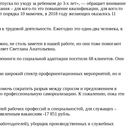
пуска по уходу за ребенком до 3-х лет», — обращает внимание
ания – для кого-то это повышение квалификации, для кого-то
ят порядка 10 мамочек, в 2018 году желающих оказалось 11
 трудовой деятельности. Ежегодно это один-два человека, в
но, не столь заметен в нашей работе, но они тоже помогают
ляет Светлана Анатольевна.
ренинги по социальной адаптации посетили 68 клиентов. Они
ован широкий спектр профориентационных мероприятий, но и
омочь сократить разрыв между спросом и предложением в
шную профессиональную самореализацию. К сожалению, пока эти
елей рабочих профессий и специальностей, для служащих –
аявленным вакансиям -17 851 рубль.
 работодателей), уборщик производственных и служебных