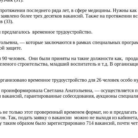
 протяжении последнего ряда лет, в сфере медицины. Нужны как
 заявлено более трех десятков вакансий. Также на протяжении вс
в (33).
 предлагалось временное трудоустройство.
ольевна, — которые заключаются в рамках специальных програм
ой защите.
и 90 человек. Они были приняты на такие должности как, прода
зеленого строительства, младший воспитатель и т.д. В организа
организовано временное трудоустройство для 26 человек особо 
проинформировала Светлана Анатольевна, — осуществляется по 
 вакансий, гарантированные собеседования, аукционы специалис
ь не только этот проверенный временем формат, но и предлагат
в. Так, подать заявку о вакансии можно не выходя из кабинета,
у таким образом было зарегистрировано 714 вакансий, почти чет