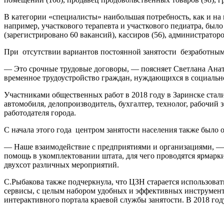
В категории «специалисты» наибольшая потребность, как и на
например, участкового терапевта и участкового педиатра, было
(зарегистрировано 60 вакансий), кассиров (56), администраторо
При отсутствии вариантов постоянной занятости безработным
— Это срочные трудовые договоры, — поясняет Светлана Анат
временное трудоустройство граждан, нуждающихся в социальн
Участниками общественных работ в 2018 году в Заринске стал
автомобиля, делопроизводитель, бухгалтер, технолог, рабочий 
работодателя города.
С начала этого года центром занятости населения также было 
— Наше взаимодействие с предприятиями и организациями, — 
помощь в укомплектовании штата, для чего проводятся ярмарки
двухсот различных мероприятий.
С.Рыбакова также подчеркнула, что ЦЗН старается использоват
сервисы, с целым набором удобных и эффективных инструменто
интерактивного портала краевой службы занятости. В 2018 год