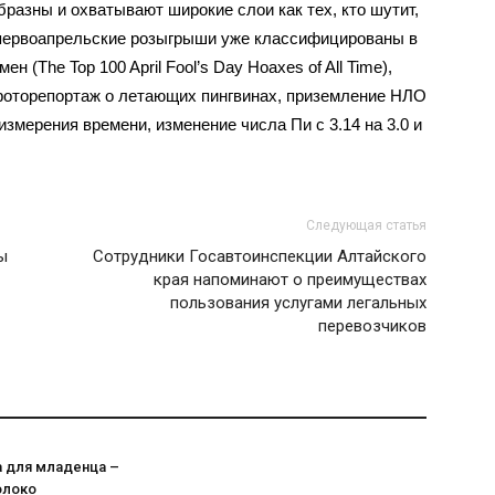
разны и охватывают широкие слои как тех, кто шутит,
е первоапрельские розыгрыши уже классифицированы в
 (The Top 100 April Fool’s Day Hoaxes of All Time),
фоторепортаж о летающих пингвинах, приземление НЛО
змерения времени, изменение числа Пи с 3.14 на 3.0 и
Следующая статья
ы
Сотрудники Госавтоинспекции Алтайского
края напоминают о преимуществах
пользования услугами легальных
перевозчиков
а для младенца –
олоко