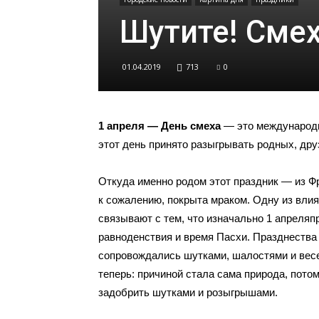
Шутите! Смех
01.04.2019
713
0
1 апреля — День смеха
— это международн
этот день принято разыгрывать родных, дру
Откуда именно родом этот праздник — из Фр
к сожалению, покрыта мраком. Одну из вли
связывают с тем, что изначально
1 апреля
п
равноденствия и время Пасхи. Празднества 
сопровождались шутками, шалостями и вес
теперь: причиной стала сама природа, пото
задобрить шутками и розыгрышами.