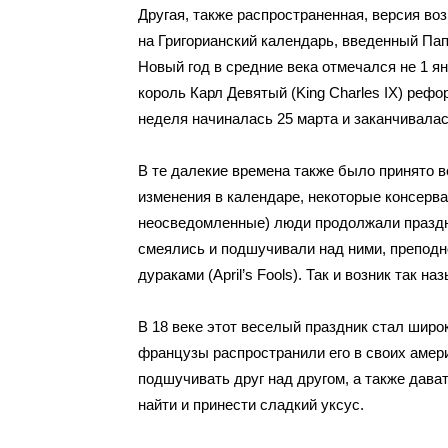
Другая, также распространенная, версия во
на
Григорианский календарь
, введенный
Пап
Новый год в средние века отмечался не
1 я
король Карл Девятый (King Charles IX) реф
неделя начиналась
25 марта
и заканчивалас
В те далекие времена также было принято в
изменения в календаре, некоторые консерва
неосведомленные) люди продолжали праздн
смеялись и подшучивали над ними, преподн
дураками (April’s Fools). Так и возник так 
В 18 веке этот веселый праздник стал широ
французы распространили его в своих амер
подшучивать друг над другом, а также дава
найти и принести сладкий уксус.