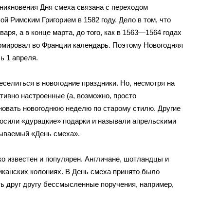
зникновения Дня смеха связана с переходом
ой Римским Григорием
в 1582 году. Дело в том, что
нваря
, а в конце марта, до того, как в 1563—1564 годах
ормировал во Франции календарь. Поэтому Новогодняя
ь 1 апреля.
еселиться в новогодние праздники. Но, несмотря на
тивно настроенные (а, возможно, просто
овать новогоднюю неделю по старому стилю. Другие
осили «дурацкие» подарки и называли апрельскими
называемый «День смеха».
ко известен и популярен. Англичане, шотландцы и
иканских колониях. В День смеха принято было
ть друг другу бессмысленные поручения, например,