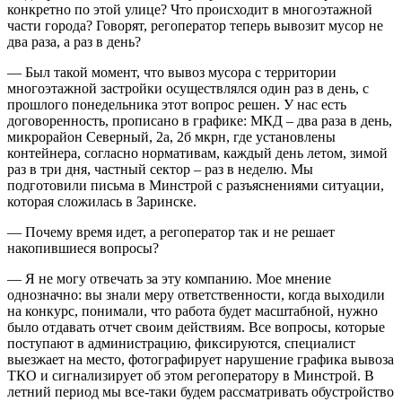
конкретно по этой улице? Что происходит в многоэтажной
части города? Говорят, регоператор теперь вывозит мусор не
два раза, а раз в день?
— Был такой момент, что вывоз мусора с территории
многоэтажной застройки осуществлялся один раз в день, с
прошлого понедельника этот вопрос решен. У нас есть
договоренность, прописано в графике: МКД – два раза в день,
микрорайон Северный, 2а, 2б мкрн, где установлены
контейнера, согласно нормативам, каждый день летом, зимой
раз в три дня, частный сектор – раз в неделю. Мы
подготовили письма в Минстрой с разъяснениями ситуации,
которая сложилась в Заринске.
— Почему время идет, а регоператор так и не решает
накопившиеся вопросы?
— Я не могу отвечать за эту компанию. Мое мнение
однозначно: вы знали меру ответственности, когда выходили
на конкурс, понимали, что работа будет масштабной, нужно
было отдавать отчет своим действиям. Все вопросы, которые
поступают в администрацию, фиксируются, специалист
выезжает на место, фотографирует нарушение графика вывоза
ТКО и сигнализирует об этом регоператору в Минстрой. В
летний период мы все-таки будем рассматривать обустройство