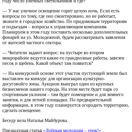
году число уличных светильников и где?
— У нас уличное освещение горит целую ночь. Если есть
вопросы по тому, где оно смонтировано, но не работает,
звоните в городское хозяйство. По придомовым территориям
и подъездам – вопросы к управляющим компаниям.
Планируем в этом году поставить несколько дополнительных
фонарей на ул. Молодежной, будем рассматривать заявления
от жителей частного сектора.
— Читатели задают вопрос: на пустыре во втором
микрорайоне ведутся какие-то грандиозные работы, завезен
песок и щебень. Какой объект там появится?
— На конкурсной основе этот участок пустующей земли был
выставлен на конкурс для организации культурно-
досуговойго зоны. Аукцион выиграл один из крупных
бизнесменов нашего города. На этом месте будет парк со
спортивным уклоном – там будет помещение и для зимнего
занятия, и для летней площадки. По предварительной
информации, в этом году планируется огородить территорию,
сделать освещение.
Беседу вела Наталья Майбурова.
Предыдущая статья
«Добрым молодцам – урок!»