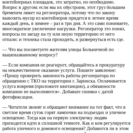
контейнерных площадок, это затратно, но необходимо.
Вопрос в другом: если мы их обустроим, этот груз большим
бременем ляжет на регоператора, потому что по закону
вывозить мусор из контейнеров придется в летнее время
каждый день, в зимнее – раз в три дня. А это сами понимаете,
многократное увеличение нагрузки. Регоператор это понял,
вопросы по заезду на ту или иную территорию от него
отпали: и техника стала проходить, и развернуться есть где.
— Что вы посоветуете жителям улицы Больничной по
вышеназванному вопросу?
— Если компания не реагирует, обращайтесь в прокуратуру
на некачественное оказание услуги. Пишите заявление:
«Прошу проверить законность работы регоператора по
обращению с ТКО на территории г. Заринска. Оплачивается
услуга вовремя (приложите квитанцию), а обязанности
компании не выполняются». Добавьте снимки с датой
фотофиксации.
— Читатели звонят и обращают внимание на тот факт, что в
светлое время суток горят лампочки на подъездах и уличное
освещение. Тогда как на первую электричку людям
приходится идти в сплошной темноте. Как и кем регулируется
работа уличного и домового освещения? Добавится ли в этом