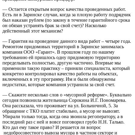
— Остается открытым вопрос качества проведенных работ.
Есть ли в Заринске случаи, когда за плохую работу подрядчик
был наказан рублем (по закону в течение гарантийного срока
он обязан устранять брак за свой счет)? Насколько
действенный этот механизм?
— Гарантия на проведение данного вида работ – четыре года.
Ремонтом придомовых территорий в Заринске занималась
компания ООО «Гарант». В прошлом году по нашему
требованию ей пришлось одну придомовую территорию
переделывать полностью, другую частично. Впервые мы
применили такую практику – приняли специалиста, который
конкретно контролировал качество работы на объектах,
включенных в эту программу. Им и были обнаружены
недостатки, которые компания устранила за свой счет.
— Скажите несколько слов о «мусорной реформе». Буквально
сегодня позвонила жительница Сорокина И.Г. Пономарева.
Она рассказала, что проживает на ул. Больничной, 5. За
обращение с ТКО платит стабильно, а мусор не вывозят.
Убирали только тогда, когда она звонила регоператору, а в
последний раз с ней и вовсе поговорил грубо Н.Н. Талько.
Кто дал ему такое право? И решается ли вопрос
недобросовестного вывоза мусора в частном секторе и