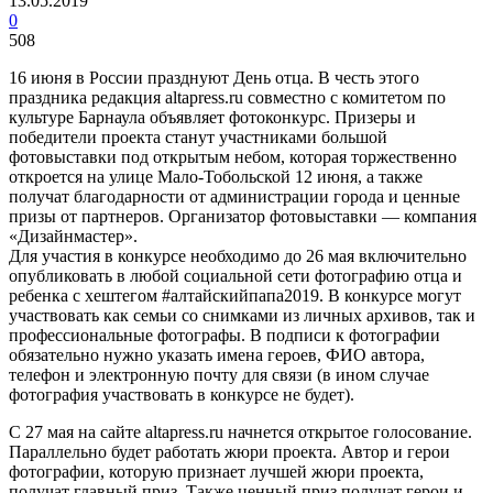
13.05.2019
0
508
16 июня в России празднуют День отца. В честь этого
праздника редакция altapress.ru совместно с комитетом по
культуре Барнаула объявляет фотоконкурс. Призеры и
победители проекта станут участниками большой
фотовыставки под открытым небом, которая торжественно
откроется на улице Мало-Тобольской 12 июня, а также
получат благодарности от администрации города и ценные
призы от партнеров. Организатор фотовыставки — компания
«Дизайнмастер».
Для участия в конкурсе необходимо до 26 мая включительно
опубликовать в любой социальной сети фотографию отца и
ребенка с хештегом #алтайскийпапа2019. В конкурсе могут
участвовать как семьи со снимками из личных архивов, так и
профессиональные фотографы. В подписи к фотографии
обязательно нужно указать имена героев, ФИО автора,
телефон и электронную почту для связи (в ином случае
фотография участвовать в конкурсе не будет).
С 27 мая на сайте altapress.ru начнется открытое голосование.
Параллельно будет работать жюри проекта. Автор и герои
фотографии, которую признает лучшей жюри проекта,
получат главный приз. Также ценный приз получат герои и