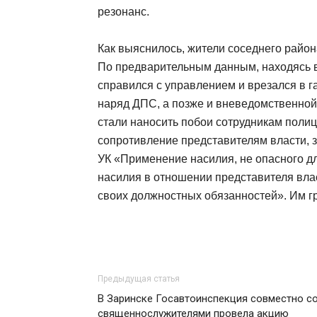
резонанс.
Как выяснилось, жители соседнего район
По предварительным данным, находясь в
справился с управлением и врезался в г
наряд ДПС, а позже и вневедомственной 
стали наносить побои сотрудникам полиц
сопротивление представителям власти, з
УК «Применение насилия, не опасного дл
насилия в отношении представителя влас
своих должностных обязанностей». Им гр
Предыдущая статья
В Заринске Госавтоинспекция совместно с
священнослужителями провела акцию