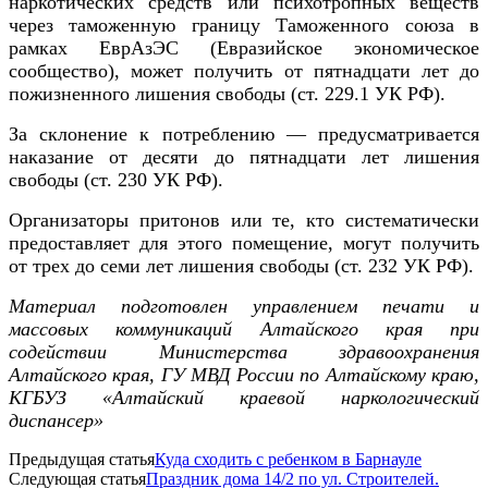
наркотических средств или психотропных веществ
через таможенную границу Таможенного союза в
рамках ЕврАзЭС (Евразийское экономическое
сообщество), может получить от пятнадцати
лет до
пожизненного лишения свободы
(ст.
229.1
УК РФ).
За склонение к потреблению — предусматривается
наказание от десяти
до пятнадцати лет лишения
свободы
(ст. 230 УК РФ)
.
Организаторы притонов или те, кто систематически
предоставляет для этого помещение, могут получить
от трех
до
семи лет лишения свободы (ст. 232 УК РФ).
Материал подготовлен управлением печати и
массовых коммуникаций Алтайского края при
содействии Министерства здравоохранения
Алтайского края, ГУ МВД России по Алтайскому краю,
КГБУЗ «Алтайский краевой наркологический
диспансер»
Предыдущая статья
Куда сходить с ребенком в Барнауле
Следующая статья
Праздник дома 14/2 по ул. Строителей.