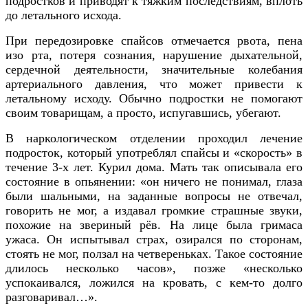
подростков и приводят к тяжким последствиям, вплоть
до летального исхода.
При передозировке спайсов отмечается рвота, пена
изо рта, потеря сознания, нарушение дыхательной,
сердечной деятельности, значительные колебания
артериального давления, что может привести к
летальному исходу. Обычно подростки не помогают
своим товарищам, а просто, испугавшись, убегают.
В наркологическом отделении проходил лечение
подросток, который употреблял спайсы и «скорость» в
течение 3-х лет. Курил дома. Мать так описывала его
состояние в опьянении: «он ничего не понимал, глаза
были шальными, на заданные вопросы не отвечал,
говорить не мог, а издавал громкие страшные звуки,
похожие на звериный рёв. На лице была гримаса
ужаса. Он испытывал страх, озирался по сторонам,
стоять не мог, ползал на четвереньках. Такое состояние
длилось несколько часов», позже «несколько
успокаивался, ложился на кровать, с кем-то долго
разговаривал…».