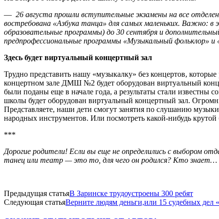
—
26 августа прошли вступительные экзамены на все отделен
востребована «Азбука танца» для самых маленьких. Важно: в
образовательные программы) до 30 сентября и дополнительный
предпрофессиональные программы «Музыкальный фольклор» и 
Здесь будет виртуальный концертный зал
Трудно представить нашу «музыкалку» без концертов, которые р
концертном зале ДМШ №2 будет оборудован виртуальный конце
были поданы еще в начале года, а результаты стали известны со
школы будет оборудован виртуальный концертный зал. Огромный
Представляете, наши дети смогут занятия по слушанию музыки
народных инструментов. Или посмотреть какой-нибудь крутой ба
***
Дорогие родители! Если вы еще не определились с выбором отд
танец или театр — это то, для чего он родился? Кто знает…
Предыдущая статья
В Заринске трудоустроены 300 ребят
Следующая статья
Верните людям деньги,или 15 судебных дел