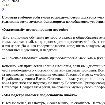
25.09.2020
1714
0
С начала учебного года вновь распахнула двери для своих у
услышать звуки музыки, доносящиеся из кабинетов, увидеть с
«Удаленный» период прошли достойно
Дистанционное обучение не просто далось и общеобразовательн
только ментальный, когда происходит энергетический обмен ст
и так далее. Да и, как говорят педагоги, «подышать воздухом 
справились и ученики, и педагоги.
— Я очень благодарна нашим преподавателям, ученикам и роди
Конечно, как признается Галина Ивановна, если бы «дистанцио
часть необходимого к освоению материала была пройдена. Все
за предшествующие пандемии месяцы. Говоря об итогах учебно
Нарайкина, ученица Елены Стаценко по классу скрипки, пост
вокал (спасибо его педагогу по вокалу Валентине Григорьевой
Петербург. Поздравляем ребят, выбравших музыку своей профес
«Мы подстраиваемся под основную школу»
И тем не менее, без потерь, к сожалению, не обошлось. Часть