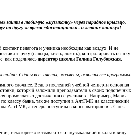
овь зайти в любимую «музыкалку» через парадное крыльцо,
руг по другу за время «дистанционки» и летних каникул!
контакт педагога и ученика необходим как воздух. И не
ставить руку (пальцы, кисть, локоть), контролировать осанку
ее, как поделилась
директор школы Галина Голубовская
,
стойно. Сданы все зачеты, экзамены, освоены все программы.
амного сложнее. Ведь в последней учебной четверти основная
дготовки, который заложили преподаватели в своих подопечных
ьзя промолчать о достижения ее учеников. Например, Мария
о классу баяна, так же поступил в АлтГМК на классический
ла АлтГМК, а теперь поступила в консерваторию в г. Санк-
учения, некоторые отказываются от музыкальной школы в виду