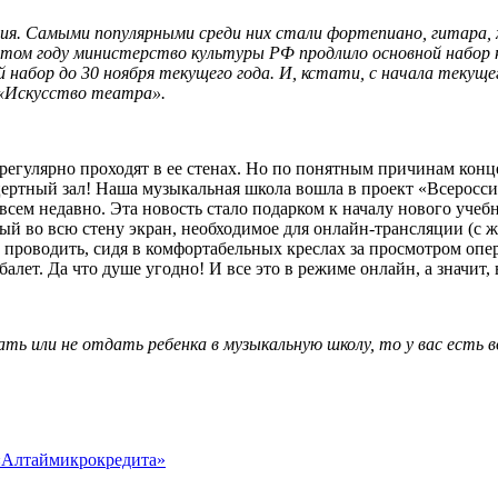
ия. Самыми популярными среди них стали фортепиано, гитара, 
 этом году министерство культуры РФ продлило основной набо
 набор до 30 ноября текущего года. И, кстати, с начала теку
«Искусство театра».
егулярно проходят в ее стенах. Но по понятным причинам концер
ртный зал! Наша музыкальная школа вошла в проект «Всероссий
всем недавно. Эта новость стало подарком к началу нового учебн
 во всю стену экран, необходимое для онлайн-трансляции (с жив
 проводить, сидя в комфортабельных креслах за просмотром опе
лет. Да что душе угодно! И все это в режиме онлайн, а значит,
ать или не отдать ребенка в музыкальную школу, то у вас есть
 «Алтаймикрокредита»