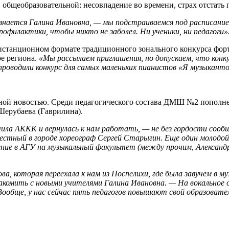
 общеобразовательной: несовпадение во времени, страх отстать 
знается Галина Ивановна, — мы подстраиваемся под расписание
рофилактики, чтобы никто не заболел. Ни ученики, ни педагоги»
истанционном формате традиционного зонального конкурса фор
ре региона.
«Мы рассылаем приглашения, но допускаем, что конк
е проводили конкурс для самых маленьких пианистов «Я музыкант
тной новостью. Среди педагогического состава ДМШ №2 пополнен
Шерубаева (Гаврилина).
нчила АККК и вернулась к нам работать, — не без гордости соо
естный в городе хореограф Сергей Старыгин. Еще один молодой 
ние в АГУ на музыкальный факультет (между прочим, Александр 
ва, которая переехала к нам из Поспелихи, где была завучем в 
акомить с новыми учителями Галина Ивановна. — На вокальное 
обще, у нас сейчас пять педагогов повышают свой образователь