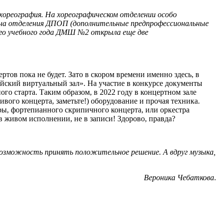
хореография. На хореографическом отделении особо
р на отделения ДПОП (дополнительные предпрофессиональные
щего учебного года ДМШ №2 открыла еще две
тов пока не будет. Зато в скором времени именно здесь, в
ский виртуальный зал». На участие в конкурсе документы
ого старта. Таким образом, в 2022 году в концертном зале
ого концерта, заметьте!) оборудование и прочая техника.
ры, фортепианного скрипичного концерта, или оркестра
 в живом исполнении, не в записи! Здорово, правда?
 возможность принять положительное решение. А вдруг музыка,
Вероника Чебаткова
.