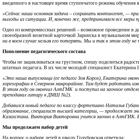
введенного в настоящее время ступенчатого режима обучения в
«Сейчас наша основная задача – сохранить контингент, — при
выходы из ситуации. И, конечно же, предпринимаем все меры п
Одно из компромиссных решений – возможное проведение в д
своеобразной визитной карточкой Заринска в музыкальном ми
ни в коем случае нельзя его потерять. Мы и так в этом году н
Пополнение педагогического состава
Чтобы не зацикливаться на грустном, спешу поделиться радос
штатных педагога. В их числе молодой специалист Екатерина 
«Это наша выпускница (ее педагог Зоя Корох), Екатерина око
хореографии в Северном микрорайоне. Там будет работать изв
В этом году он окончил АлтГМК и поступил на заочное отделе
преподавал гитару в ДМШ №2).
Добавился новый педагог по классу фортепиано Наталья Губано
образование, специалист высшей категории, — продолжает зн
Казахстана. Виктория Викторовна учится заочно в АлтГИК. Во
Мы продолжаем набор детей
На вопрос о наборе детей в школу Голубовская ответила: