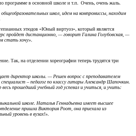
по программе в основной школе и т.п. Очень, очень жаль.
 общеобразовательных школ, идем на компромиссы, находим
.
тепианных этюдов «Юный виртуоз», который является
урс пройдет дистанционно, — говорит Галина Голубовская, —
ом стать хочу»
.
ие. Так, на отделении хореографии теперь трудятся три
бщает директор школы. — Решен вопрос с преподавателем
специалист – педагог по классу гитары Александр Шапочкин.
весь прошедший учебный год успевал и учиться, и учить:
музыкальной школе. Наталья Геннадьевна имеет высшее
отделение пришла Виктория Роот, она приехала из
ный уровень в вузах!».