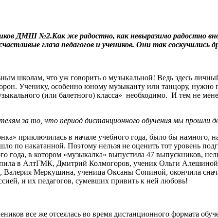
чеников ДМШ №2.Как же радостно, как невыразимо радостно вн
частливые глаза педагогов и учеников. Они так соскучились д
ым школам, что уж говорить о музыкальной! Ведь здесь личный 
орон. Ученику, особенно юному музыканту или танцору, нужно по
музыкального (или балетного) класса» необходимо. И тем не мен
телям за то, что период дистанционного обучения мы прошли до
нка» приключилась в начале учебного года, было бы намного, н
 шло по накатанной. Поэтому нельзя не оценить тот уровень по
го года, в котором «музыкалка» выпустила 47 выпускников, нел
упила в АлтГМК, Дмитрий Колмогоров, ученик Ольги Алешиной п
), Валерия Меркушина, ученица Оксаны Сопиной, окончила снача
сией, и их педагогов, сумевших привить к ней любовь!
 учеников все же отсеялась во время дистанционного формата об