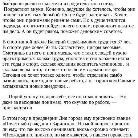
быстро выросли и вылетели из родительского гнезда.
Подрастают внуки. Конечно, дедушке бы хотелось, чтобы они
пошли заниматься борьбой. Он не будет настаивать. Хочет,
чтобы они принимали решение сами. Но в душе теплится
надежда, что кто-то пойдет по его стопам, продолжит начатое
им дело. А он будет рядом, поможет дедовским советом.
В спортивной школе Валерий Серафимович трудится 37 лет.
В спорте уже более 50-ти. Согласитесь, цифры весомые.
Смотришь на него и понимаешь, что с таких людей нужно
брать пример. Сколько труда, упорства и сил вложено им за
эти годы в спорт, сколько желания воспитать чемпионов, и
сколько веры в то, что все это было им сделано не зря.
Сегодня он хочет только одного, чтобы отделение самбо
развивалось, приходили новые ребята, а на заринском Олимпе
вспыхивали новые звездочки…
— Порой устану, говорю себе, все пора заканчивать… Но
даже за выходные понимаю, что скучаю по работе, —
признается он.
В этом году в преддверии Дня города ему присвоено звание
«Почетный гражданин Заринска». На мой вопрос, приятно
ли ему, что так высоко оценивают, вновь скромно отвечает:
«Неожиданно, приятно, но мне кажется, в нашем городе есть