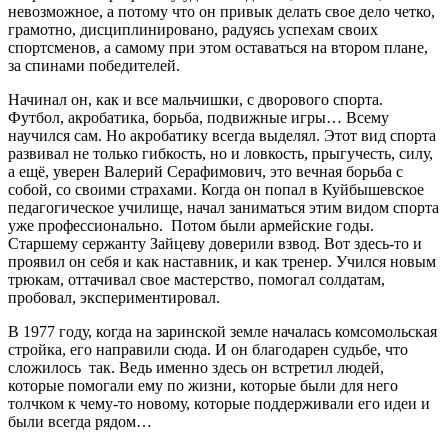
невозможное, а потому что он привык делать свое дело четко,
грамотно, дисциплинировано, радуясь успехам своих
спортсменов, а самому при этом оставаться на втором плане,
за спинами победителей.
Начинал он, как и все мальчишки, с дворового спорта.
Футбол, акробатика, борьба, подвижные игры… Всему
научился сам. Но акробатику всегда выделял. Этот вид спорта
развивал не только гибкость, но и ловкость, прыгучесть, силу,
а ещё, уверен Валерий Серафимович, это вечная борьба с
собой, со своими страхами. Когда он попал в Куйбышевское
педагогическое училище, начал заниматься этим видом спорта
уже профессионально. Потом были армейские годы.
Старшему сержанту Зайцеву доверили взвод. Вот здесь-то и
проявил он себя и как наставник, и как тренер. Учился новым
трюкам, оттачивал свое мастерство, помогал солдатам,
пробовал, экспериментировал.
В 1977 году, когда на заринской земле началась комсомольская
стройка, его направили сюда. И он благодарен судьбе, что
сложилось так. Ведь именно здесь он встретил людей,
которые помогали ему по жизни, которые были для него
толчком к чему-то новому, которые поддерживали его идеи и
были всегда рядом…