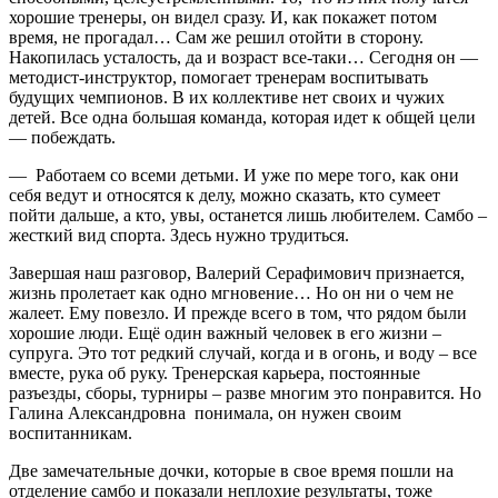
хорошие тренеры, он видел сразу. И, как покажет потом
время, не прогадал… Сам же решил отойти в сторону.
Накопилась усталость, да и возраст все-таки… Сегодня он —
методист-инструктор, помогает тренерам воспитывать
будущих чемпионов. В их коллективе нет своих и чужих
детей. Все одна большая команда, которая идет к общей цели
— побеждать.
— Работаем со всеми детьми. И уже по мере того, как они
себя ведут и относятся к делу, можно сказать, кто сумеет
пойти дальше, а кто, увы, останется лишь любителем. Самбо –
жесткий вид спорта. Здесь нужно трудиться.
Завершая наш разговор, Валерий Серафимович признается,
жизнь пролетает как одно мгновение… Но он ни о чем не
жалеет. Ему повезло. И прежде всего в том, что рядом были
хорошие люди. Ещё один важный человек в его жизни –
супруга. Это тот редкий случай, когда и в огонь, и воду – все
вместе, рука об руку. Тренерская карьера, постоянные
разъезды, сборы, турниры – разве многим это понравится. Но
Галина Александровна понимала, он нужен своим
воспитанникам.
Две замечательные дочки, которые в свое время пошли на
отделение самбо и показали неплохие результаты, тоже