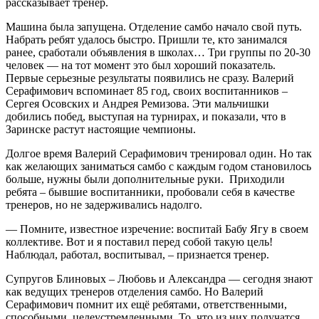
рассказывает тренер.
Машина была запущена. Отделение самбо начало свой путь.
Набрать ребят удалось быстро. Пришли те, кто занимался
ранее, сработали объявления в школах… Три группы по 20-30
человек — на тот момент это был хороший показатель.
Первые серьезные результаты появились не сразу. Валерий
Серафимович вспоминает 85 год, своих воспитанников –
Сергея Осовских и Андрея Ремизова. Эти мальчишки
добились побед, выступая на турнирах, и показали, что в
Заринске растут настоящие чемпионы.
Долгое время Валерий Серафимович тренировал один. Но так
как желающих заниматься самбо с каждым годом становилось
больше, нужны были дополнительные руки. Приходили
ребята – бывшие воспитанники, пробовали себя в качестве
тренеров, но не задерживались надолго.
— Помните, известное изречение: воспитай Бабу Ягу в своем
коллективе. Вот и я поставил перед собой такую цель!
Наблюдал, работал, воспитывал, – признается тренер.
Супругов Блиновых – Любовь и Александра — сегодня знают
как ведущих тренеров отделения самбо. Но Валерий
Серафимович помнит их ещё ребятами, ответственными,
способными, целеустремленными. То, что из них получатся