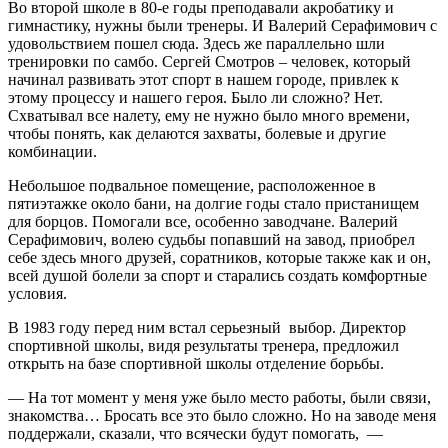
Во второй школе в 80-е годы преподавали акробатику и
гимнастику, нужны были тренеры. И Валерий Серафимович с
удовольствием пошел сюда. Здесь же параллельно шли
тренировки по самбо. Сергей Смотров – человек, который
начинал развивать этот спорт в нашем городе, привлек к
этому процессу и нашего героя. Было ли сложно? Нет.
Схватывал все налету, ему не нужно было много времени,
чтобы понять, как делаются захваты, болевые и другие
комбинации.
Небольшое подвальное помещение, расположенное в
пятиэтажке около бани, на долгие годы стало пристанищем
для борцов. Помогали все, особенно заводчане. Валерий
Серафимович, волею судьбы попавший на завод, приобрел
себе здесь много друзей, соратников, которые также как и он,
всей душой болели за спорт и старались создать комфортные
условия.
В 1983 году перед ним встал серьезный выбор. Директор
спортивной школы, видя результаты тренера, предложил
открыть на базе спортивной школы отделение борьбы.
— На тот момент у меня уже было место работы, были связи,
знакомства… Бросать все это было сложно. Но на заводе меня
поддержали, сказали, что всячески будут помогать, —