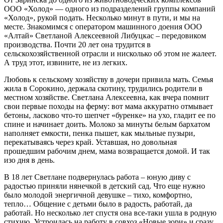
ООО «Холод» — одного из подразделений группы компаний
«Холод», рукой подать. Несколько минут в пути, и мы на
месте. Знакомимся с оператором машинного доения ООО
«Алтай» Светланой Алексеевной Либуцкас – передовиком
производства. Почти 20 лет она трудится в
сельскохозяйственной отрасли и нисколько об этом не жалеет.
А труд этот, извините, не из легких.
Любовь к сельскому хозяйству в дочери привила мать. Семья
жила в Сорокино, держала скотину, трудились родители в
местном хозяйстве. Светлана Алексеевна, как вчера помнит
свои первые походы на ферму: вот мама аккуратно отмывает
бетоны, ласково что-то шепчет «буренке» на ухо, гладит ее по
спине и начинает доить. Молоко за минуты белым бархатом
наполняет емкости, пенка пышет, как мыльные пузыри,
перекатываясь через край. Уставшая, но довольная
прошедшим рабочим днем, мама возвращается домой. И так
изо дня в день.
В 18 лет Светлане подвернулась работа – юную диву с
радостью приняли нянечкой в детский сад. Что еще нужно
было молодой энергичной девушке – тихо, комфортно,
тепло… Общение с детьми было в радость, работай, да
работай. Но несколько лет спустя она все-таки ушла в родную
стихию. Устроилась на работу в совхоз «Новые зори» и сразу