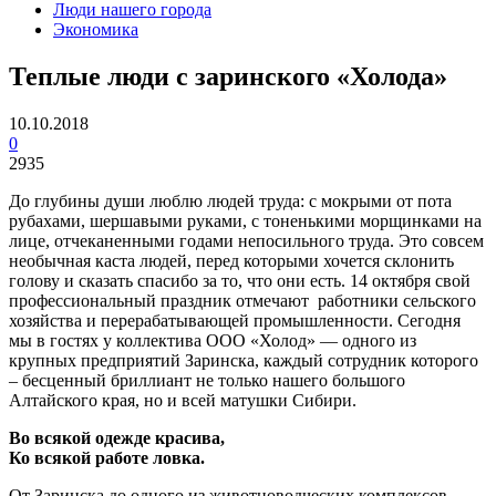
Люди нашего города
Экономика
Теплые люди с заринского «Холода»
10.10.2018
0
2935
До глубины души люблю людей труда: с мокрыми от пота
рубахами, шершавыми руками, с тоненькими морщинками на
лице, отчеканенными годами непосильного труда. Это совсем
необычная каста людей, перед которыми хочется склонить
голову и сказать спасибо за то, что они есть. 14 октября свой
профессиональный праздник отмечают работники сельского
хозяйства и перерабатывающей промышленности. Сегодня
мы в гостях у коллектива ООО «Холод» — одного из
крупных предприятий Заринска, каждый сотрудник которого
– бесценный бриллиант не только нашего большого
Алтайского края, но и всей матушки Сибири.
Во всякой одежде красива,
Ко всякой работе ловка.
От Заринска до одного из животноводческих комплексов