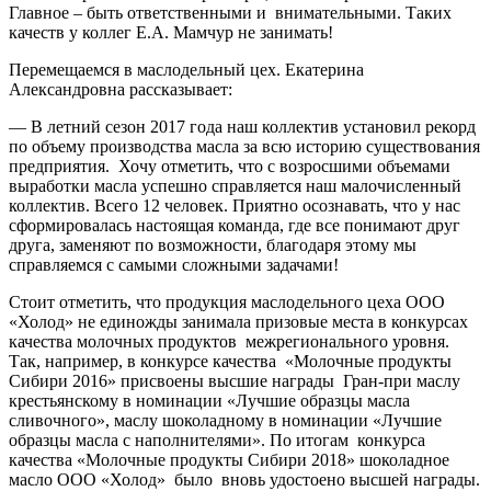
Главное – быть ответственными и внимательными. Таких
качеств у коллег Е.А. Мамчур не занимать!
Перемещаемся в маслодельный цех. Екатерина
Александровна рассказывает:
— В летний сезон 2017 года наш коллектив установил рекорд
по объему производства масла за всю историю существования
предприятия. Хочу отметить, что с возросшими объемами
выработки масла успешно справляется наш малочисленный
коллектив. Всего 12 человек. Приятно осознавать, что у нас
сформировалась настоящая команда, где все понимают друг
друга, заменяют по возможности, благодаря этому мы
справляемся с самыми сложными задачами!
Стоит отметить, что продукция маслодельного цеха ООО
«Холод» не единожды занимала призовые места в конкурсах
качества молочных продуктов межрегионального уровня.
Так, например, в конкурсе качества «Молочные продукты
Сибири 2016» присвоены высшие награды Гран-при маслу
крестьянскому в номинации «Лучшие образцы масла
сливочного», маслу шоколадному в номинации «Лучшие
образцы масла с наполнителями». По итогам конкурса
качества «Молочные продукты Сибири 2018» шоколадное
масло ООО «Холод» было вновь удостоено высшей награды.