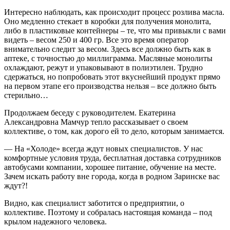
Интересно наблюдать, как происходит процесс розлива масла.
Оно медленно стекает в коробки для получения монолита,
либо в пластиковые контейнеры – те, что мы привыкли с вами
видеть – весом 250 и 400 гр. Все это время оператор
внимательно следит за весом. Здесь все должно быть как в
аптеке, с точностью до миллиграмма. Масляные монолиты
охлаждают, режут и упаковывают в полиэтилен. Трудно
сдержаться, но попробовать этот вкуснейший продукт прямо
на первом этапе его производства нельзя – все должно быть
стерильно…
Продолжаем беседу с руководителем. Екатерина
Александровна Мамчур тепло рассказывает о своем
коллективе, о том, как дорого ей то дело, которым занимается.
— На «Холоде» всегда ждут новых специалистов. У нас
комфортные условия труда, бесплатная доставка сотрудников
автобусами компании, хорошее питание, обучение на месте.
Зачем искать работу вне города, когда в родном Заринске вас
ждут?!
Видно, как специалист заботится о предприятии, о
коллективе. Поэтому и собралась настоящая команда – под
крылом надежного человека.