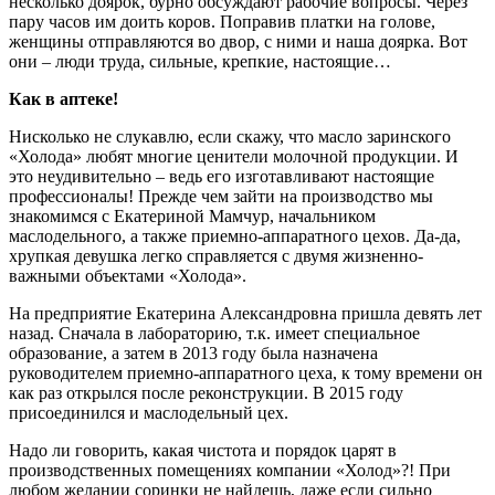
несколько доярок, бурно обсуждают рабочие вопросы. Через
пару часов им доить коров. Поправив платки на голове,
женщины отправляются во двор, с ними и наша доярка. Вот
они – люди труда, сильные, крепкие, настоящие…
Как в аптеке!
Нисколько не слукавлю, если скажу, что масло заринского
«Холода» любят многие ценители молочной продукции. И
это неудивительно – ведь его изготавливают настоящие
профессионалы! Прежде чем зайти на производство мы
знакомимся с Екатериной Мамчур, начальником
маслодельного, а также приемно-аппаратного цехов. Да-да,
хрупкая девушка легко справляется с двумя жизненно-
важными объектами «Холода».
На предприятие Екатерина Александровна пришла девять лет
назад. Сначала в лабораторию, т.к. имеет специальное
образование, а затем в 2013 году была назначена
руководителем приемно-аппаратного цеха, к тому времени он
как раз открылся после реконструкции. В 2015 году
присоединился и маслодельный цех.
Надо ли говорить, какая чистота и порядок царят в
производственных помещениях компании «Холод»?! При
любом желании соринки не найдешь, даже если сильно