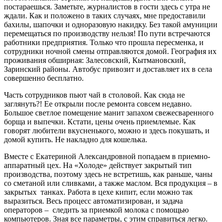
постараешься. Заметьте, журналистов в гости здесь с утра не
ждали. Как и положено в таких случаях, мне предоставили
бахилы, шапочки и одноразовую накидку. Без такой амуниции
перемещаться по производству нельзя! По пути встречаются
работники предприятия. Только что прошла пересменка, и
сотрудники ночной смены отправляются домой. География их
проживания обширная: Залесовский, Кытмановский,
Заринский районы. Автобус привозит и доставляет их в села
совершенно бесплатно.
Часть сотрудников пьют чай в столовой. Как сюда не
заглянуть?! Ее открыли после ремонта совсем недавно.
Большое светлое помещение манит запахом свежесваренного
борща и выпечки. Кстати, цены очень приемлемые. Как
говорят любители вкусненького, можно и здесь покушать, и
домой купить. Не накладно для кошелька.
Вместе с Екатериной Александровной попадаем в приемно-
аппаратный цех. На «Холоде» действует закрытый тип
производства, поэтому здесь не встретишь, как раньше, чаны
со сметаной или сливками, а также маслом. Вся продукция – в
закрытых танках. Работа в цехе кипит, если можно так
выразиться. Весь процесс автоматизирован, и задача
операторов – следить за приемкой молока с помощью
компьютеров. Зная все параметры, с этим справиться легко.