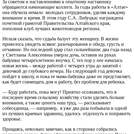
За советом и наставлениями к опытному наставнику
обращаются начинающие коллеги. За годы работы в «Алтае»
она обучила немало молодых сотрудников, уделяя каждому
внимание и время. В этом году С.А. Либуцкас награждена
почетной грамотой Правительства Алтайского края,
пополнив клуб лучших животноводов региона.
Нельзя сказать, что судьба балует эту женщину. В жизни
привелось увидеть всякое: разочарования и обиду, грусть и
отчаяние. Но последний удар стал сильнейшим: два года назад
у Светланы Алексеевны умерла дочь, оставив на руках
бабушки четырехлетнюю внучку. С тех пор у нее началась
новая жизнь – между работой с четырех утра до занятий с
девочкой до глубокого вечера. На следующий год девочка
пойдет в школу, и пока ее мама-бабушка даже не представляет,
как будет совмещать дом и работу, без проблем для ребенка.
— Буду работать, пока могу! Приятно осознавать, что в
последнее время сельскому хозяйству стали уделять больше
внимания, а также ценить наш труд, — рассказывает
собеседница, — например, я уже два раза побывала в одной
из лучших краевых здравниц, удалось отдохнуть и поправить
здоровье.
Прощаясь, невольно замечаю, как в сторонке собрались