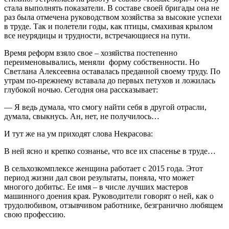
стала выполнять показатели. В составе своей бригады она не
раз была отмечена руководством хозяйства за высокие успехи
в труде. Так и полетели годы, как птицы, смахивая крылом
все неурядицы и трудности, встречающиеся на пути.
Время реформ взяло свое – хозяйства постепенно
переименовывались, меняли форму собственности. Но
Светлана Алексеевна оставалась преданной своему труду. По
утрам по-прежнему вставала до первых петухов и ложилась
глубокой ночью. Сегодня она рассказывает:
— Я ведь думала, что смогу найти себя в другой отрасли,
думала, свыкнусь. Ан, нет, не получилось…
И тут же на ум приходят слова Некрасова:
В ней ясно и крепко сознанье, что все их спасенье в труде…
В сельхозкомплексе женщина работает с 2015 года. Этот
период жизни дал свои результаты, поняла, что может
многого добитьс. Ее имя – в числе лучших мастеров
машинного доения края. Руководители говорят о ней, как о
трудолюбивом, отзывчивом работнике, безгранично любящем
свою профессию.