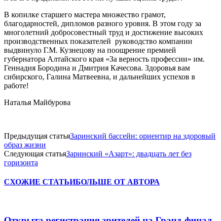
В копилке старшего мастера множество грамот,
благодарностей, дипломов разного уровня. В этом году за
многолетний добросовестный труд и достижение высоких
производственных показателей руководство компании
выдвинуло Г.М. Кузнецову на поощрение премией
губернатора Алтайского края «За верность профессии» им.
Геннадия Бородина и Дмитрия Качесова. Здоровья вам
сибирского, Галина Матвеевна, и дальнейших успехов в
работе!
Наталья Майбурова
Предыдущая статья
Заринский бассейн: ориентир на здоровый
образ жизни
Следующая статья
Заринский «Азарт»: двадцать лет без
горизонта
СХОЖИЕ СТАТЬИ
БОЛЬШЕ ОТ АВТОРА
Открыта регистрация зрителей на Гранд-финал