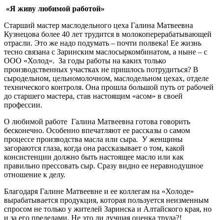
«Я живу любимой работой»
Старший мастер маслодельного цеха Галина Матвеевна
Кузнецова более 40 лет трудится в молокоперерабатывающей
отрасли. Это же надо подумать – почти полвека! Ее жизнь
тесно связана с Заринским маслосыркомбинатом, а ныне – с
ООО «Холод». За годы работы на каких только
производственных участках не пришлось потрудиться? В
сыродельном, цельномолочном, маслодельном цехах, отделе
технического контроля. Она прошла большой путь от рабочей
до старшего мастера, став настоящим «асом» в своей
профессии.
О любимой работе Галина Матвеевна готова говорить
бесконечно. Особенно впечатляют ее рассказы о самом
процессе производства масла или сыра. У женщины
загораются глаза, когда она рассказывает о том, какой
консистенции должно быть настоящее масло или как
правильно прессовать сыр. Сразу видно ее неравнодушное
отношение к делу.
Благодаря Галине Матвеевне и ее коллегам на «Холоде»
вырабатывается продукция, которая пользуется неизменным
спросом не только у жителей Заринска и Алтайского края, но
и за его пределами. Не это ли лучшая оценка труда?!