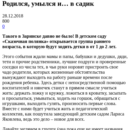
Родился, умылся и… в садик
28.12.2018
800
0
Такого в Заринске давно не было! В детском саду
«Сказочная полянка» открывается группа раннего
возраста, в которую будут ходить детки в от 1 до 2 лет.
Этого события ждали мамы и папы, бабушки и дедушки, дяди,
тети и прочие родственники, лучшие подруги и проверенные
соседки из числа тех, в чьи руки норовят пристроить свое
чадо родители, которых жизненные обстоятельства
вынуждают выходить на работу раньше времени после
рождения ребенка. Здесь детки с непосредственной помощью
воспитателей и нянечек станут в прямом смысле учиться
жить: держать ложку и кружку, ложиться в кроватку, засыпать
и просыпаться, умываться, ходить на горшок, обращаться с
игрушками, выходить гулять, произносить первые слова.
Вместе с ними будет учиться жить и педагогический
коллектив, как пошутила заведующий детским садом Лариса
Яковлева, ведь это дело – новое для всех.
Давайте заглянем в группу (она пока еще не имеет названия,