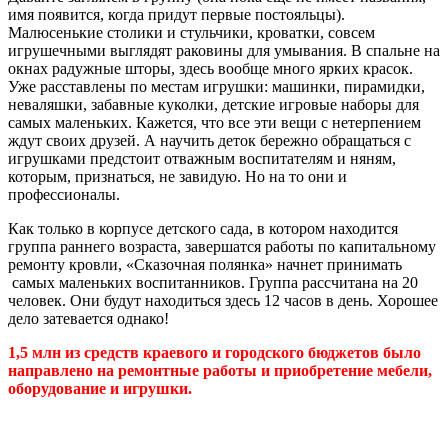
имя появится, когда придут первые постояльцы).
Малюсенькие столики и стульчики, кроватки, совсем
игрушечными выглядят раковины для умывания. В спальне на
окнах радужные шторы, здесь вообще много ярких красок.
Уже расставлены по местам игрушки: машинки, пирамидки,
неваляшки, забавные куколки, детские игровые наборы для
самых маленьких. Кажется, что все эти вещи с нетерпением
ждут своих друзей. А научить деток бережно обращаться с
игрушками предстоит отважным воспитателям и няням,
которым, признаться, не завидую. Но на то они и
профессионалы.
Как только в корпусе детского сада, в котором находится
группа раннего возраста, завершатся работы по капитальному
ремонту кровли, «Сказочная полянка» начнет принимать
самых маленьких воспитанников. Группа рассчитана на 20
человек. Они будут находиться здесь 12 часов в день. Хорошее
дело затевается однако!
1,5 млн из средств краевого и городского бюджетов было
направлено на ремонтные работы и приобретение мебели,
оборудование и игрушки.