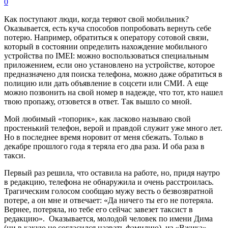
0
Как поступают люди, когда теряют свой мобильник?
Оказывается, есть куча способов попробовать вернуть себе
потерю. Например, обратиться к оператору сотовой связи,
который в состоянии определить нахождение мобильного
устройства по IMEI: можно воспользоваться специальным
приложением, если оно установлено на устройстве, которое
предназначено для поиска телефона, можно даже обратиться в
полицию или дать объявление в соцсети или СМИ. А еще
можно позвонить на свой номер в надежде, что тот, кто нашел
твою пропажу, отзовется в ответ. Так вышло со мной.
Мой любимый «топорик», как ласково называю свой
простенький телефон, верой и правдой служит уже много лет.
Но в последнее время норовит от меня сбежать. Только в
декабре прошлого года я теряла его два раза. И оба раза в
такси.
Первый раз решила, что оставила на работе, но, придя наутро
в редакцию, телефона не обнаружила и очень расстроилась.
Трагическим голосом сообщаю мужу весть о безвозвратной
потере, а он мне и отвечает: «Да ничего ты его не потеряла.
Вернее, потеряла, но тебе его сейчас завезет таксист в
редакцию». Оказывается, молодой человек по имени Дима
(ни в какую не согласился назвать фамилию) из «Вжика»,