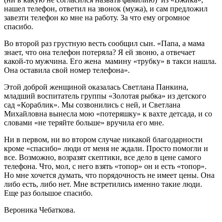
нашел телефон, ответил на звонок (мужа), и сам предложил
завезти телефон ко мне на работу. За что ему огромное
спасибо.
Во второй раз грустную весть сообщил сын. «Папа, а мама
знает, что она телефон потеряла? Я ей звоню, а отвечает
какой-то мужчина. Его жена мамину «трубку» в такси нашла.
Она оставила свой номер телефона».
Этой доброй женщиной оказалась Светлана Панкина,
младший воспитатель группы «Золотая рыбка» из детского
сад «Кораблик». Мы созвонились с ней, и Светлана
Михайловна вынесла мою «потеряшку» к вахте детсада, и со
словами «не теряйте больше» вручила его мне.
Ни в первом, ни во втором случае никакой благодарности
кроме «спасибо» люди от меня не ждали. Просто помогли и
все. Возможно, возразят скептики, все дело в цене самого
телефона. Что, мол, с него взять «топор» он и есть «топор».
Но мне хочется думать, что порядочность не имеет цены. Она
либо есть, либо нет. Мне встретились именно такие люди.
Еще раз большое спасибо.
Вероника Чебаткова.