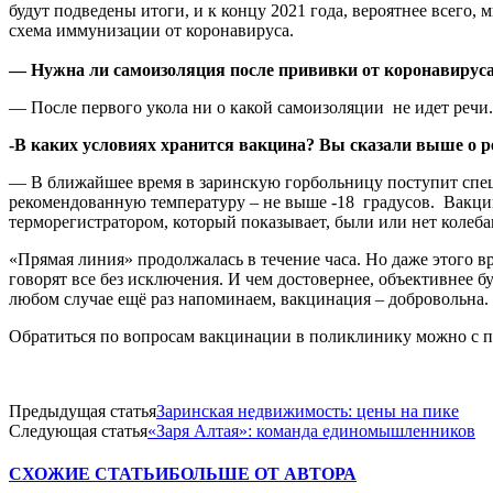
будут подведены итоги, и к концу 2021 года, вероятнее всего,
схема иммунизации от коронавируса.
— Нужна ли самоизоляция после прививки от коронавирус
— После первого укола ни о какой самоизоляции не идет речи.
-В каких условиях хранится вакцина? Вы сказали выше о 
— В ближайшее время в заринскую горбольницу поступит спец
рекомендованную температуру – не выше -18 градусов. Вакци
терморегистратором, который показывает, были или нет колеба
«Прямая линия» продолжалась в течение часа. Но даже этого в
говорят все без исключения. И чем достовернее, объективнее б
любом случае ещё раз напоминаем, вакцинация – добровольна. 
Обратиться по вопросам вакцинации в поликлинику можно с пон
Предыдущая статья
Заринская недвижимость: цены на пике
Следующая статья
«Заря Алтая»: команда единомышленников
СХОЖИЕ СТАТЬИ
БОЛЬШЕ ОТ АВТОРА