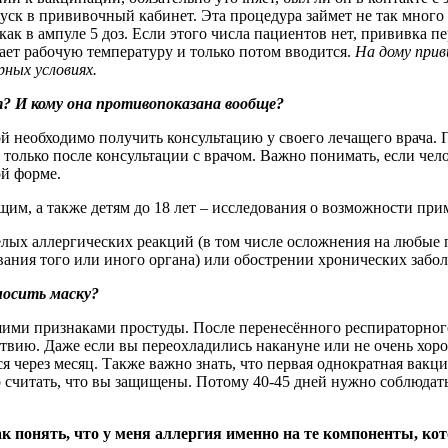
ск в прививочный кабинет. Эта процедура займет не так много 
 как в ампуле 5 доз. Если этого числа пациентов нет, прививка 
ает рабочую температуру и только потом вводится.
На дому прив
ных условиях.
? И кому она противопоказана вообще?
 необходимо получить консультацию у своего лечащего врача.
 только после консультации с врачом. Важно понимать, если чел
ой форме.
м, а также детям до 18 лет – исследования о возможности при
лых аллергических реакций (в том числе осложнения на любые 
ния того или иного органа) или обострении хронических забол
носить маску?
шими признаками простуды. После перенесённого респираторног
твию. Даже если вы переохладились накануне или не очень хоро
ся через месяц. Также важно знать, что первая однократная ва
о считать, что вы защищены. Потому 40-45 дней нужно соблюдат
к понять, что у меня аллергия именно на те компоненты, ко