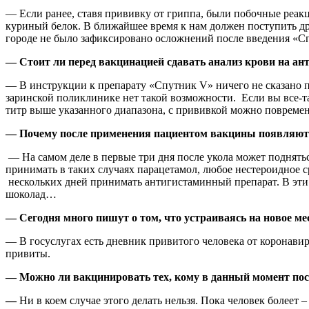
— Если ранее, ставя прививку от гриппа, были побочные реакц
куриный белок. В ближайшее время к нам должен поступить др
городе не было зафиксировано осложнений после введения «Сп
—
Стоит ли перед вакцинацией сдавать анализ крови на ан
— В инструкции к препарату «Спутник V» ничего не сказано пр
заринской поликлинике нет такой возможности. Если вы все-таки
титр выше указанного диапазона, с прививкой можно повремен
— Почему после применения пациентом вакцины появляютс
— На самом деле в первые три дня после укола может поднять
принимать в таких случаях парацетамол, любое нестероидное с
нескольких дней принимать антигистаминный препарат. В эти 
шоколад…
— Сегодня много пишут о том, что устраиваясь на новое ме
— В госуслугах есть дневник привитого человека от коронавир
привиты.
— Можно ли вакцинировать тех, кому в данный момент поста
—
Ни в коем случае этого делать нельзя. Пока человек болеет