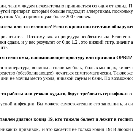
ии, таким людям нежелательно прививаться сегодня от ковид. Пр
угой препарат, который больше подходит аллергикам, поскольк
утник V», а привито уже более 200 человек.
титела или это излишне? Если в крови они все-таки обнаруж
о антитела. Поэтому такая процедура необязательна. Если есть 
 сдали, и у вас результат от 0 до 1,2 , это низкий титр, значит
ить.
я симптомы, напоминающие простуду или признаки ОРВИ? Ка
ся температура, возможна головная боль, боль в мышцах, кишеч
редство (обезболивающее), лечиться симптоматически. Также же
дни не мочим место укола, никакой сауны и бани. По возможнос
сто работы или уезжая куда-то, будут требовать сертификат 
усной инфекции. Вы можете самостоятельно его заполнить, и си
влен диагноз ковид-19, кто тяжело болеет и лежит в госпит
 – никаких прививок, и это касается не только ковид-19! В любо