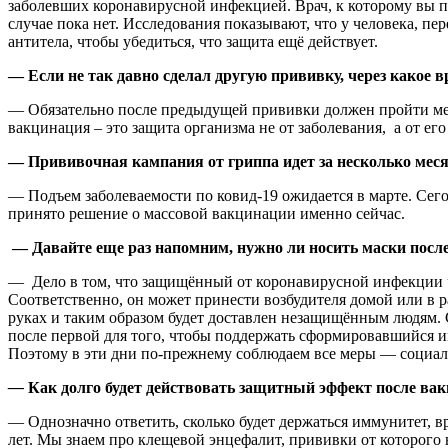
заболевших коронавирусной инфекцией. Врач, к которому вы пр
случае пока нет. Исследования показывают, что у человека, пе
антитела, чтобы убедиться, что защита ещё действует.
— Если не так давно сделал другую прививку, через какое 
— Обязательно после предыдущей прививки должен пройти меся
вакцинация – это защита организма не от заболевания, а от его
— Прививочная кампания от гриппа идет за несколько меся
— Подъем заболеваемости по ковид-19 ожидается в марте. Сего
принято решение о массовой вакцинации именно сейчас.
— Давайте еще раз напомним, нужно ли носить маски посл
— Дело в том, что защищённый от коронавирусной инфекции 
Соответственно, он может принести возбудителя домой или в ра
руках и таким образом будет доставлен незащищённым людям. 
после первой для того, чтобы поддержать сформировавшийся и
Поэтому в эти дни по-прежнему соблюдаем все меры — социал
—
Как долго будет действовать защитный эффект после ва
— Однозначно ответить, сколько будет держаться иммунитет, в
лет. Мы знаем про клещевой энцефалит, прививки от которого 