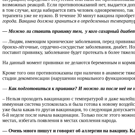
возможных реакций. Если противопоказаний нет, выдается допу
в том случае, когда набирается пять человек одновременно, так
терапевта уже не нужно. В течение 30 минут вакцина приобрет
города. Вакцина должна храниться в определенных температур
— Можно ли ставить прививку тем, у кого сахарный диабет
— Людям, имеющим хронические заболевания, перед прививкой
бронхо-лёгочные, сердечно-сосудистые заболевания, диабет. Но
поставит прививку, заболевание будет протекать в более тяжел
На данный момент прививки не делаются беременным и кормящи
Кроме того они противопоказаны при наличии в анамнезе тяже
стадии декомпенсации (нарушении нормального функционирова
—
Как подготовиться к прививке? И можно ли после неё не 
– Нель­зя проходить вакцинацию с температурой и даже малей
иммунная система успокоилась и была готова к новому воздейс
уже была какая-то другая вакцинация, то следующая допускает
6-й неделе после начала вакцинации. Только после этого можн
местах, избегать появления в местах скопления народа.
— Очень много пишут и говорят об аллергии на вакцину. Ка