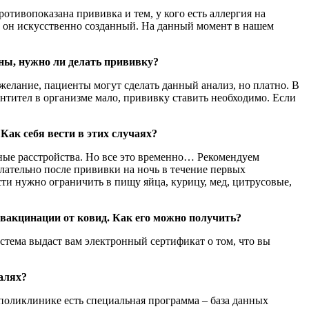
отивопоказана прививка и тем, у кого есть аллергия на
у он искусственно созданный. На данный момент в нашем
ены, нужно ли делать прививку?
желание, пациенты могут сделать данный анализ, но платно. В
 антител в организме мало, прививку ставить необходимо. Если
к себя вести в этих случаях?
ные расстройства. Но все это временно… Рекомендуем
лательно после прививки на ночь в течение первых
ти нужно ограничить в пищу яйца, курицу, мед, цитрусовые,
о вакцинации от ковид. Как его можно получить?
стема выдаст вам электронный сертификат о том, что вы
алях?
й поликлинике есть специальная программа – база данных