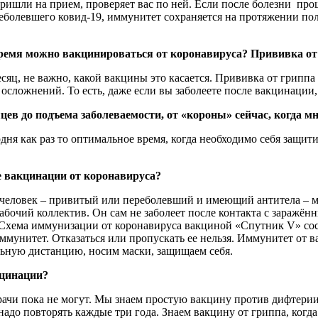
ишли на прием, проверяет вас по ней. Если после болезни прош
реболевшего ковид-19, иммунитет сохраняется на протяжении пол
время можно вакцинироваться от коронавируса? Прививка от 
ц, не важно, какой вакцины это касается. Прививка от гриппа 
 осложнений. То есть, даже если вы заболеете после вакцинации,
цев до подъема заболеваемости, от «короны» сейчас, когда 
дня как раз то оптимальное время, когда необходимо себя защит
е вакцинации от коронавируса?
человек – привитый или переболевший и имеющий антитела – м
бочий коллектив. Он сам не заболеет после контакта с заражённ
Схема иммунизации от коронавируса вакциной «Спутник V» сост
ммунитет. Отказаться или пропускать ее нельзя. Иммунитет от 
ьную дистанцию, носим маски, защищаем себя.
кцинации?
рачи пока не могут. Мы знаем простую вакцину против дифтерии
надо повторять каждые три года. Знаем вакцину от гриппа, когд