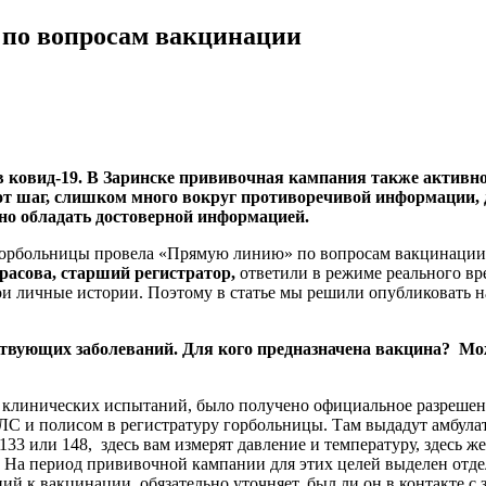
 по вопросам вакцинации
в ковид-19. В Заринске прививочная кампания также активно 
тот шаг, слишком много вокруг противоречивой информации, 
но обладать достоверной информацией.
 горбольницы провела «Прямую линию» по вопросам вакцинаци
расова, старший регистратор,
ответили в режиме реального вр
вои личные истории. Поэтому в статье мы решили опубликовать 
ствующих заболеваний. Для кого предназначена вакцина? Можн
 клинических испытаний, было получено официальное разрешени
ЛС и полисом в регистратуру горбольницы. Там выдадут амбулат
133 или 148, здесь вам измерят давление и температуру, здесь 
На период прививочной кампании для этих целей выделен отдел
й к вакцинации, обязательно уточняет, был ли он в контакте с 