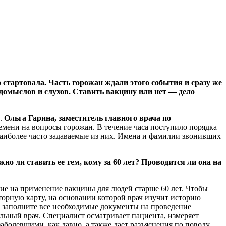
стартовала. Часть горожан ждали этого события и сразу же
домыслов и слухов. Ставить вакцину или нет — дело
и.
Ольга Гарина, заместитель главного врача по
емени на вопросы горожан. В течение часа поступило порядка
наиболее часто задаваемые из них. Имена и фамилии звонивших
о ли ставить ее тем, кому за 60 лет? Проводится ли она на
е на применение вакцины для людей старше 60 лет. Чтобы
орную карту, на основании которой врач изучит историю
же заполните все необходимые документы на проведение
ьный врач. Специалист осматривает пациента, измеряет
заболевшими, как давно, а также дает разъяснения по поводу