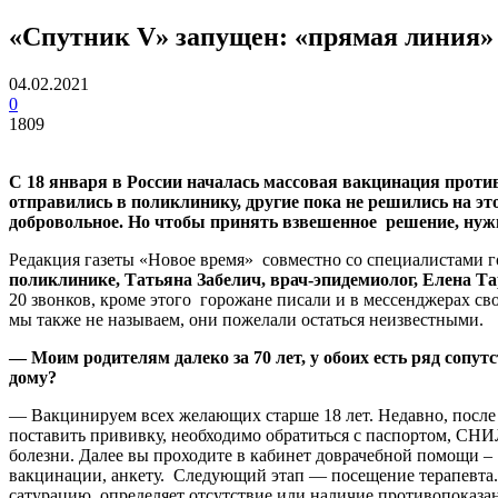
«Спутник V» запущен: «прямая линия»
04.02.2021
0
1809
С 18 января в России началась массовая вакцинация проти
отправились в поликлинику, другие пока не решились на э
добровольное. Но чтобы принять взвешенное решение, нуж
Редакция газеты «Новое время» совместно со специалистами
поликлинике, Татьяна Забелич, врач-эпидемиолог, Елена Та
20 звонков, кроме этого горожане писали и в мессенджерах с
мы также не называем, они пожелали остаться неизвестными.
— Моим родителям далеко за 70 лет, у обоих есть ряд сопут
дому?
— Вакцинируем всех желающих старше 18 лет. Недавно, после
поставить прививку, необходимо обратиться с паспортом, СНИ
болезни. Далее вы проходите в кабинет доврачебной помощи – 
вакцинации, анкету. Следующий этап — посещение терапевта. 
сатурацию, определяет отсутствие или наличие противопоказани